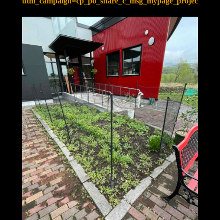
utm_campaign=cp_po_share_c_msg_mypage_projects_sh