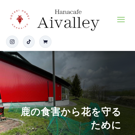



鹿の食害から花を守る
ために